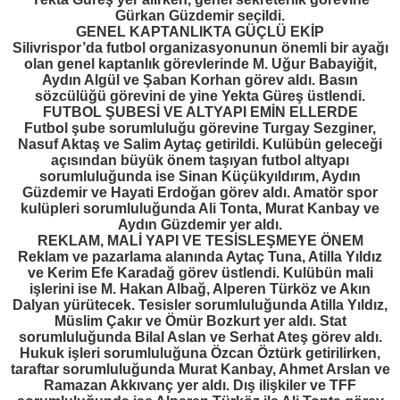
Gürkan Güzdemir seçildi.
GENEL KAPTANLIKTA GÜÇLÜ EKİP
Silivrispor’da futbol organizasyonunun önemli bir ayağı
olan genel kaptanlık görevlerinde M. Uğur Babayiğit,
Aydın Algül ve Şaban Korhan görev aldı. Basın
sözcülüğü görevini de yine Yekta Güreş üstlendi.
FUTBOL ŞUBESİ VE ALTYAPI EMİN ELLERDE
Futbol şube sorumluluğu görevine Turgay Sezginer,
Nasuf Aktaş ve Salim Aytaç getirildi. Kulübün geleceği
açısından büyük önem taşıyan futbol altyapı
sorumluluğunda ise Sinan Küçükyıldırım, Aydın
Güzdemir ve Hayati Erdoğan görev aldı. Amatör spor
kulüpleri sorumluluğunda Ali Tonta, Murat Kanbay ve
Aydın Güzdemir yer aldı.
REKLAM, MALİ YAPI VE TESİSLEŞMEYE ÖNEM
Reklam ve pazarlama alanında Aytaç Tuna, Atilla Yıldız
ve Kerim Efe Karadağ görev üstlendi. Kulübün mali
işlerini ise M. Hakan Albağ, Alperen Türköz ve Akın
Dalyan yürütecek. Tesisler sorumluluğunda Atilla Yıldız,
Müslim Çakır ve Ömür Bozkurt yer aldı. Stat
sorumluluğunda Bilal Aslan ve Serhat Ateş görev aldı.
Hukuk işleri sorumluluğuna Özcan Öztürk getirilirken,
taraftar sorumluluğunda Murat Kanbay, Ahmet Arslan ve
Ramazan Akkıvanç yer aldı. Dış ilişkiler ve TFF