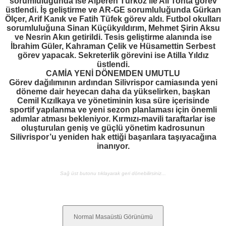
sorumluluğunda ise Alperen Türköz ile Ali Tonta görev
üstlendi. İş geliştirme ve AR-GE sorumluluğunda Gürkan
Ölçer, Arif Kanık ve Fatih Tüfek görev aldı. Futbol okulları
sorumluluğuna Sinan Küçükyıldırım, Mehmet Şirin Aksu
ve Nesrin Akın getirildi. Tesis geliştirme alanında ise
İbrahim Güler, Kahraman Çelik ve Hüsamettin Serbest
görev yapacak. Sekreterlik görevini ise Atilla Yıldız
üstlendi.
CAMİA YENİ DÖNEMDEN UMUTLU
Görev dağılımının ardından Silivrispor camiasında yeni
döneme dair heyecan daha da yükselirken, başkan
Cemil Kızılkaya ve yönetiminin kısa süre içerisinde
sportif yapılanma ve yeni sezon planlaması için önemli
adımlar atması bekleniyor. Kırmızı-mavili taraftarlar ise
oluşturulan geniş ve güçlü yönetim kadrosunun
Silivrispor’u yeniden hak ettiği başarılara taşıyacağına
inanıyor.
Sağ üst butonu tıklayarak geri dönebilirsiniz...