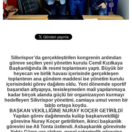
Silivrispor’da gerçekleştirilen kongrenin ardından
göreve seçilen yeni yönetim kurulu Cemil Kızılkaya
Başkanlığında ilk resmi toplantısını yaptı. Büyük bir
heyecan ve birlik havası içerisinde gerçekleşen
toplantının ana gündem maddesi ise yönetim kurulu
içerisindeki görev dağılımı oldu. Yeni dönemde sportif
başarıdan altyapıya, tesisleşmeden mali yapılanmaya
kadar birçok alanda güçlü bir organizasyon kurmayı
hedefleyen Silivrispor yönetimi, camiaya umut veren bir
tablo ortaya koydu.
BAŞKAN VEKİLLİĞİNE NURAY KOÇER GETİRİLDİ
Yapılan görev dağılımında kulüp başkanvekilliği
görevine Nuray Koçer getirilirken, ikinci başkanlık
görevini ise Ali Tonta üstlendi. Asbaşkanlık görevinde
Yekta Güreş yer alırken, genel sekreterlik görevine