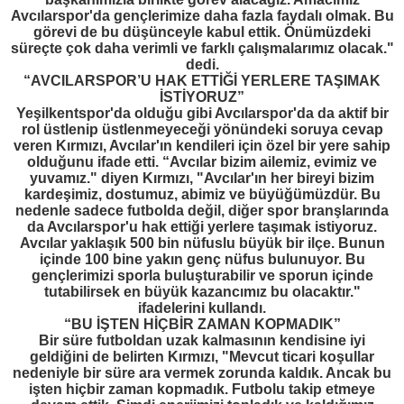
Avcılarspor'da gençlerimize daha fazla faydalı olmak. Bu
görevi de bu düşünceyle kabul ettik. Önümüzdeki
süreçte çok daha verimli ve farklı çalışmalarımız olacak."
dedi.
“AVCILARSPOR’U HAK ETTİĞİ YERLERE TAŞIMAK
İSTİYORUZ”
Yeşilkentspor'da olduğu gibi Avcılarspor'da da aktif bir
rol üstlenip üstlenmeyeceği yönündeki soruya cevap
veren Kırmızı, Avcılar'ın kendileri için özel bir yere sahip
olduğunu ifade etti. “Avcılar bizim ailemiz, evimiz ve
yuvamız." diyen Kırmızı, "Avcılar'ın her bireyi bizim
kardeşimiz, dostumuz, abimiz ve büyüğümüzdür. Bu
nedenle sadece futbolda değil, diğer spor branşlarında
da Avcılarspor'u hak ettiği yerlere taşımak istiyoruz.
Avcılar yaklaşık 500 bin nüfuslu büyük bir ilçe. Bunun
içinde 100 bine yakın genç nüfus bulunuyor. Bu
gençlerimizi sporla buluşturabilir ve sporun içinde
tutabilirsek en büyük kazancımız bu olacaktır."
ifadelerini kullandı.
“BU İŞTEN HİÇBİR ZAMAN KOPMADIK”
Bir süre futboldan uzak kalmasının kendisine iyi
geldiğini de belirten Kırmızı, "Mevcut ticari koşullar
nedeniyle bir süre ara vermek zorunda kaldık. Ancak bu
işten hiçbir zaman kopmadık. Futbolu takip etmeye