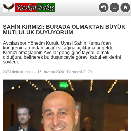
ŞAHİN KIRMIZI: BURADA OLMAKTAN BÜYÜK
MUTLULUK DUYUYORUM
Avcılarspor Yönetim Kurulu Üyesi Şahin Kırmızı’dan
kongrenin ardından sıcağı sıcağına açıklamalar geldi.
Kırmızı amaçlarının Avcılar gençliğine faydalı olmak
olduğunu belirterek bu düşünceyle görevi kabul ettiklerini
söyledi.
2373 defa okunmuş - 15 Haziran 2026 - Pazartesi 21:29