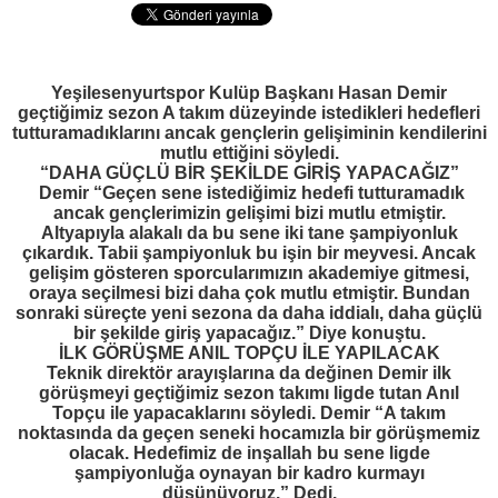
Yeşilesenyurtspor Kulüp Başkanı Hasan Demir
geçtiğimiz sezon A takım düzeyinde istedikleri hedefleri
tutturamadıklarını ancak gençlerin gelişiminin kendilerini
mutlu ettiğini söyledi.
“DAHA GÜÇLÜ BİR ŞEKİLDE GİRİŞ YAPACAĞIZ”
Demir “Geçen sene istediğimiz hedefi tutturamadık
ancak gençlerimizin gelişimi bizi mutlu etmiştir.
Altyapıyla alakalı da bu sene iki tane şampiyonluk
çıkardık. Tabii şampiyonluk bu işin bir meyvesi. Ancak
gelişim gösteren sporcularımızın akademiye gitmesi,
oraya seçilmesi bizi daha çok mutlu etmiştir. Bundan
sonraki süreçte yeni sezona da daha iddialı, daha güçlü
bir şekilde giriş yapacağız.” Diye konuştu.
İLK GÖRÜŞME ANIL TOPÇU İLE YAPILACAK
Teknik direktör arayışlarına da değinen Demir ilk
görüşmeyi geçtiğimiz sezon takımı ligde tutan Anıl
Topçu ile yapacaklarını söyledi. Demir “A takım
noktasında da geçen seneki hocamızla bir görüşmemiz
olacak. Hedefimiz de inşallah bu sene ligde
şampiyonluğa oynayan bir kadro kurmayı
düşünüyoruz.” Dedi.